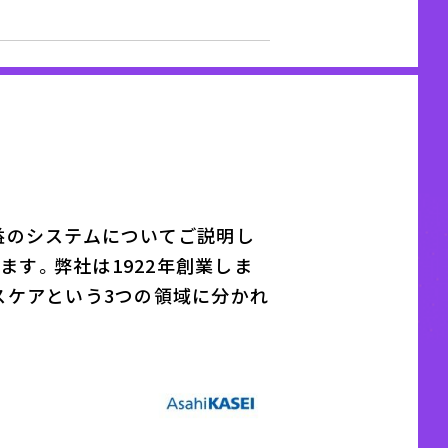
益のシステムについてご
説明
し
す。弊社は1922年創業
しま
スケアという3つの領域に分かれ