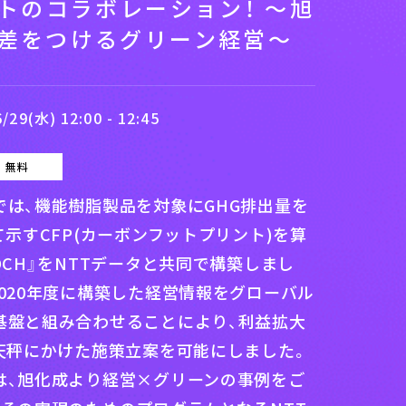
ストのコラボレーション！ ～旭
差をつけるグリーン経営～
9(水) 12:00 - 12:45
無料
では、機能樹脂製品を対象にGHG排出量を
て示すCFP(カーボンフットプリント)を算
OCH』をNTTデータと共同で構築しまし
020年度に構築した経営情報をグローバル
基盤と組み合わせることにより、利益拡大
両天秤にかけた施策立案を可能にしました。
は、旭化成より経営×グリーンの事例をご