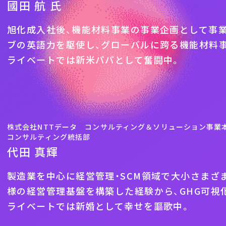
國田 航 氏
旭化成入社後、機能材料事業の事業企画として事
ブの英語力を駆使し、グローバルに跨る機能材料事
ライベートでは新米パパとして奮闘中。
株式会社NTTデータ コンサルティング＆ソリューション事業
コンサルティング統括部
代田 真輝
製造業を中心に経営管理・SCM領域で大小さまざ
様の経営管理基盤を構築した経験から、GHG可視
ライベートでは新婚として幸せを謳歌中。