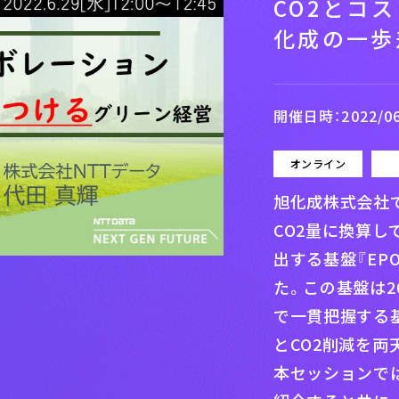
CO2とコ
化成の一歩
開催日時：2022/06/2
オンライン
旭化成株式会社
CO2量に換算し
出する基盤『EP
た。この基盤は2
で一貫把握する
とCO2削減を
本セッションで