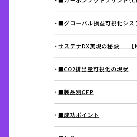
・
■カーボンフットプリント（C
・
■グローバル損益可視化シス
・
サステナDX実現の秘訣 【N
・
■CO2排出量可視化の現状
・
■製品別CFP
・
■成功ポイント