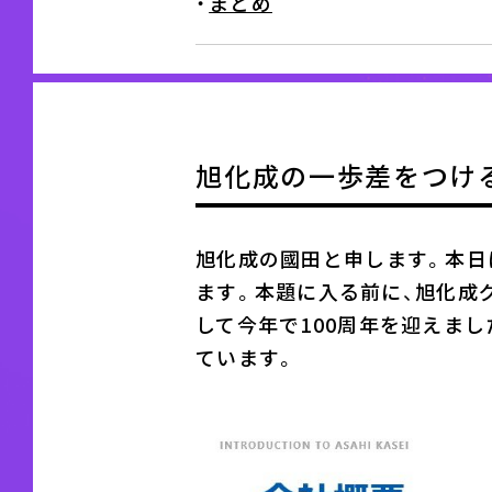
・
まとめ
旭化成の一歩差をつける
旭化成の
國田
と申します。本日
ます。本題に入る前に、旭化成
して
今年で100周年を迎えまし
ています。