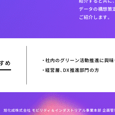
紹介すると共に
データの構想策
ご紹介します。
・
社内のグリーン活動推進に興味
すめ
・
経営層、DX推進部門の方
旭化成株式会社 モビリティ＆インダストリアル事業本部 企画管